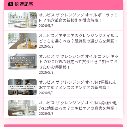
関連記事
オルビス ザ クレンジング オイル ポーラって
何？毛穴革命の新技術を徹底解説！
2026/5/3
オルビスとアテニアのクレンジングオイルは
どっちを選ぶべき？肌質別の選び方を解説！
2026/5/3
オルビス ザ クレンジング オイル コフレ キッ
ト ZOZOTOWN限定って買うべき？知ってお
きたいお得情報！
2026/5/3
オルビス ザ クレンジング オイルは男性にも
おすすめ？メンズスキンケアの新常識！
2026/5/3
オルビス ザ クレンジング オイルは角栓や毛
穴に効果あるの？ニキビケアの真実を解説！
2026/5/3